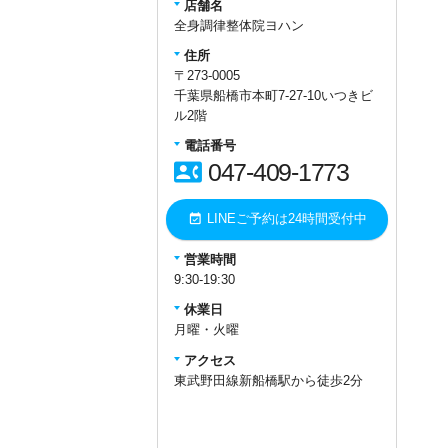
店舗名
全身調律整体院ヨハン
住所
〒273-0005
千葉県船橋市本町7-27-10いつきビ
ル2階
電話番号
contact_phone
047-409-1773
event_available
LINEご予約は24時間受付中
営業時間
9:30-19:30
休業日
月曜・火曜
アクセス
東武野田線新船橋駅から徒歩2分