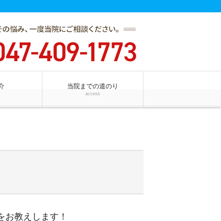
介
当院までの道のり
access
をお教えします！