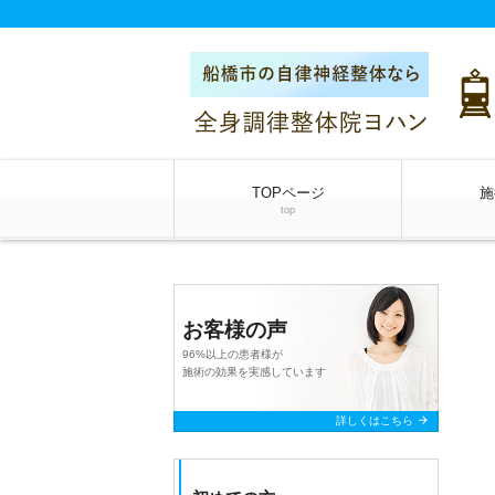
TOPページ
施
top
お客様の声
96%以上の患者様が
施術の効果を実感しています
arrow_forward
詳しくはこちら