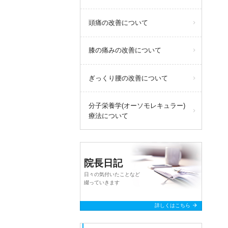
頭痛の改善について
膝の痛みの改善について
ぎっくり腰の改善について
分子栄養学(オーソモレキュラー)
療法について
院長日記
日々の気付いたことなど
綴っていきます
arrow_forward
詳しくはこちら