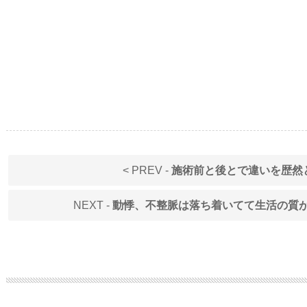
< PREV -
施術前と後とで違いを歴然
NEXT -
動悸、不整脈は落ち着いてて生活の質