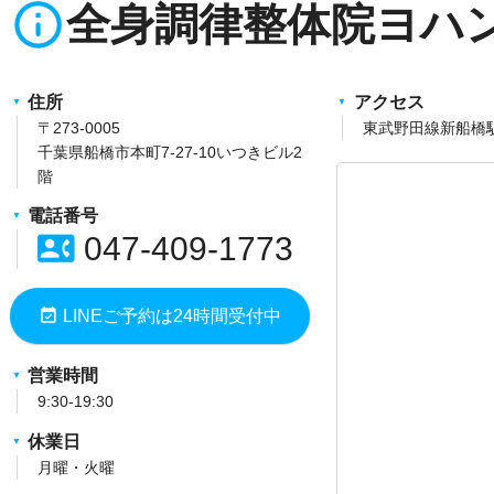
info_outline
全身調律整体院ヨハ
住所
アクセス
〒273-0005
東武野田線新船橋
千葉県船橋市本町7-27-10いつきビル2
階
電話番号
contact_phone
047-409-1773
event_available
LINEご予約は24時間受付中
営業時間
9:30-19:30
休業日
月曜・火曜