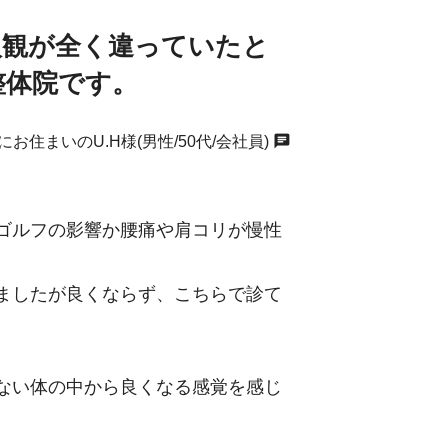
入観が全く違っていたと
整体院です。
chat
にお住まいのU.H様(男性/50代/会社員)
ゴルフの影響か腰痛や肩コリが慢性
ましたが良くならず、こちらで診て
ない体の中から良くなる感覚を感じ