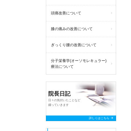
頭痛改善について
膝の痛みの改善について
ぎっくり腰の改善について
分子栄養学(オーソモレキュラー)
療法について
院長日記
日々の気付いたことなど
綴っていきます
arrow_forward
詳しくはこちら