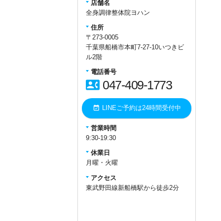
店舗名
全身調律整体院ヨハン
住所
〒273-0005
千葉県船橋市本町7-27-10いつきビ
ル2階
電話番号
contact_phone
047-409-1773
event_available
LINEご予約は24時間受付中
営業時間
9:30-19:30
休業日
月曜・火曜
アクセス
東武野田線新船橋駅から徒歩2分