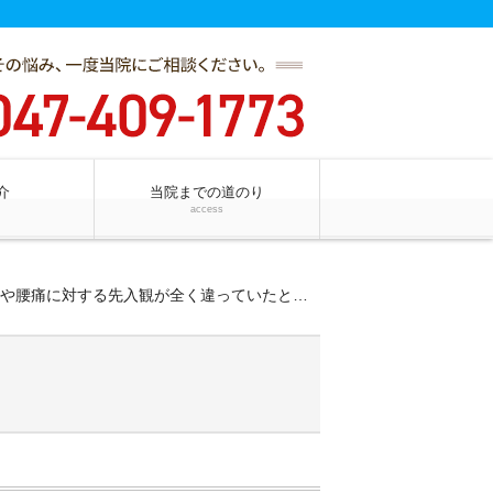
介
当院までの道のり
access
する先入観が全く違っていたとわからせくれる、目からウロコの整体院です。