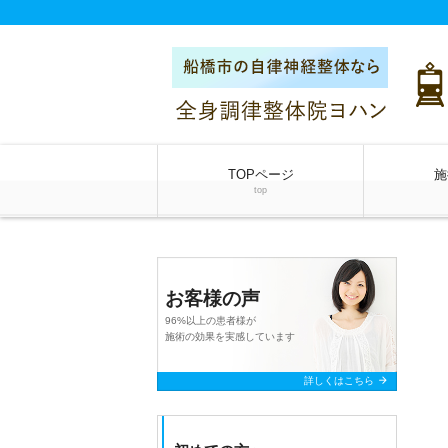
TOPページ
施
top
お客様の声
96%以上の患者様が
施術の効果を実感しています
arrow_forward
詳しくはこちら