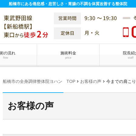
船橋市にある倦怠感・息苦しさ・胃腸の不調を体質改善する整体院
術の流れ
施術料金
院長紹
flow
price
staff
chevron_right
chevron_right
船橋市の全身調律整体院ヨハン TOP
お客様の声
今までの肩こりや腰痛に対
お客様の声