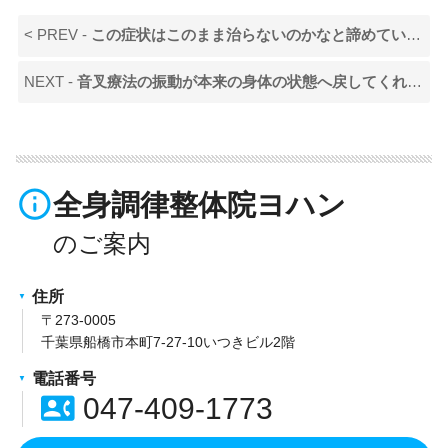
< PREV -
この症状はこのまま治らないのかなと諦めていましたが、身近で自分でできる対処法も教えていただき前向きに向き合えるようになりました。
NEXT -
音叉療法の振動が本来の身体の状態へ戻してくれる様です。
info_outline
全身調律整体院ヨハン
住所
〒273-0005
千葉県船橋市本町7-27-10いつきビル2階
電話番号
contact_phone
047-409-1773