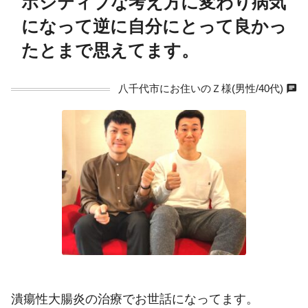
ポジティブな考え方に変わり病気
になって逆に自分にとって良かっ
たとまで思えてます。
chat
八千代市にお住いのＺ様(男性/40代)
潰瘍性大腸炎の治療でお世話になってます。