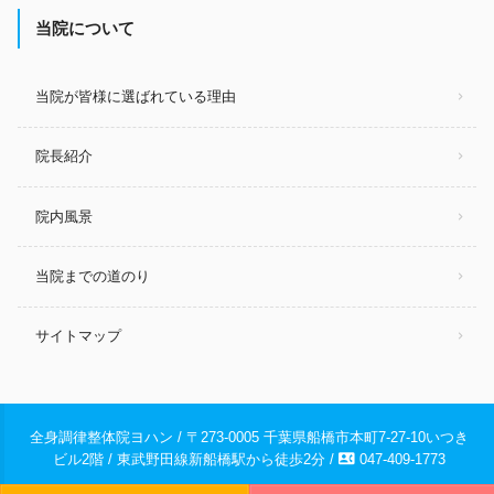
当院について
当院が皆様に選ばれている理由
院長紹介
院内風景
当院までの道のり
サイトマップ
全身調律整体院ヨハン / 〒273-0005 千葉県船橋市本町7-27-10いつき
contact_phone
ビル2階 / 東武野田線新船橋駅から徒歩2分 /
047-409-1773