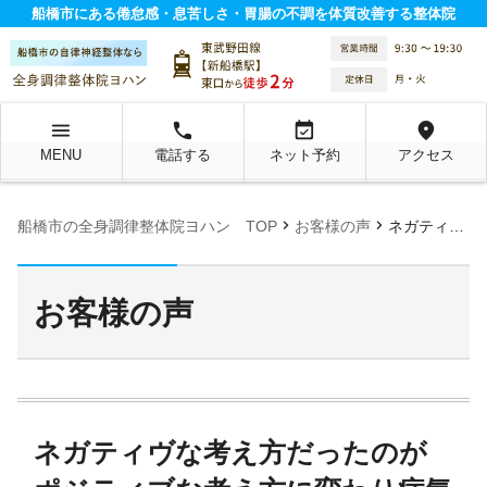
船橋市にある倦怠感・息苦しさ・胃腸の不調を体質改善する整体院
menu
local_phone
event_available
location_on
MENU
電話する
ネット予約
アクセス
chevron_right
chevron_right
船橋市の全身調律整体院ヨハン TOP
お客様の声
ネガティヴな考え方だったのがポジティブな考え方に変わり病気になって逆に自分にとって良かったとまで思えてます。
お客様の声
ネガティヴな考え方だったのが